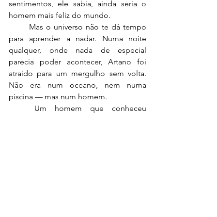
sentimentos, ele sabia, ainda seria o 
homem mais feliz do mundo.
	Mas o universo não te dá tempo 
para aprender a nadar. Numa noite 
qualquer, onde nada de especial 
parecia poder acontecer, Artano foi 
atraído para um mergulho sem volta. 
Não era num oceano, nem numa 
piscina — mas num homem.
	Um homem que conheceu 
naquela noite, mas que parecia habitar 
suas memórias mais antigas. Como se 
o conhecesse há vidas. Razeus era seu 
nome.
	Naquele momento, Artano sentiu 
a água tocar sua pele, como se a 
humidade do ar se concentrasse em 
seu corpo. Sentiu o tridente que 
carregava no peito vibrar como se 